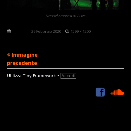
Dressel Amorosi A/V Live
Dimensione
Pubblicato
29 Febbraio 2020
1599 × 1200
reale
Immagine
precedente
Contenuto
Utilizza
Tiny Framework
•
Accedi
piè
<i
Sou
Menù
di
class='icon-
2x
social
icon-
pagina
link
facebook
'>
</i>
<span
class='fa-
hidden'>Face