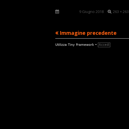
Dimensi
Pubblicato
9 Giugno 2018
263 × 263
reale
Immagine precedente
Contenuto
Utilizza
Tiny Framework
•
Accedi
piè
di
pagina