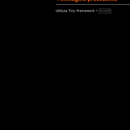
Contenuto
Utilizza
Tiny Framework
•
Accedi
piè
di
pagina