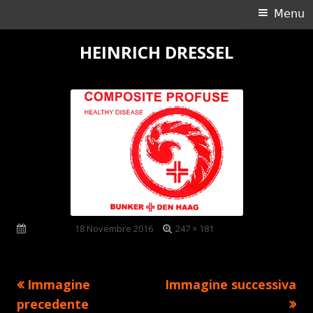
Ricerca
Menu
Menu
per:
principale
Vai
HEINRICH DRESSEL
al
contenuto
Dimensione
Pubblicato
18 Novembre 2016
247 × 181
reale
Immagine
Immagine successiva
precedente