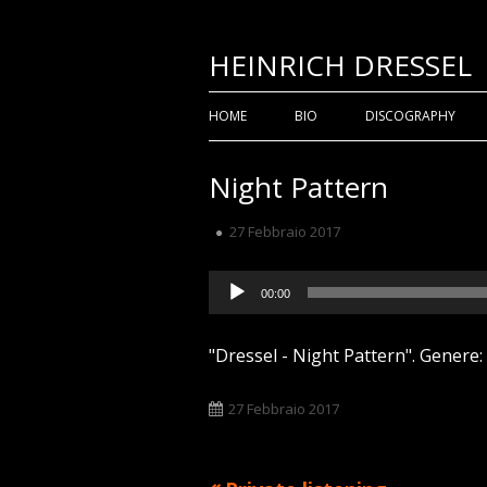
Vai
HEINRICH DRESSEL
al
contenuto
Menu
HOME
BIO
DISCOGRAPHY
principale
Night Pattern
Pubblicato
27 Febbraio 2017
Audio
00:00
Player
"Dressel - Night Pattern". Genere:
Pubblicato
27 Febbraio 2017