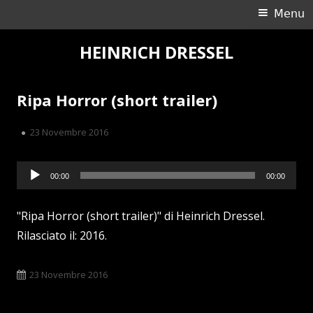
Ricerca
Menu
Menu
per:
principale
Vai
HEINRICH DRESSEL
al
contenuto
Ripa Horror (short trailer)
Pubblicato
23 Novembre 2016
Audio
00:00
00:00
Player
"Ripa Horror (short trailer)" di Heinrich Dressel.
Rilasciato il: 2016.
Pubblicato
23 Novembre 2016