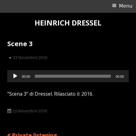
Ricerca
Menu
Menu
per:
principale
Vai
HEINRICH DRESSEL
al
contenuto
Scene 3
Pubblicato
23 Novembre 2016
Audio
00:00
00:00
Player
"Scena 3" di Dressel. Rilasciato il: 2016.
Pubblicato
23 Novembre 2016
Precedente
Private listening