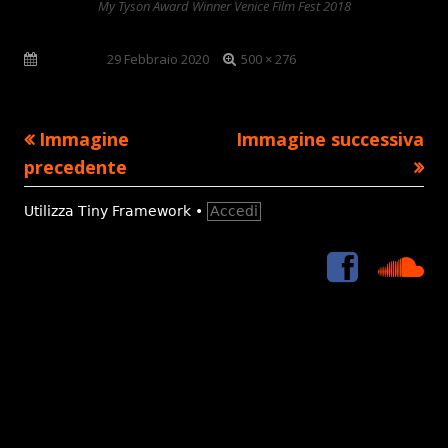
My Tyson Award Winner Venice Film Fest 2018
Dimensione
Pubblicato
29 Febbraio 2020
500 × 276
reale
Immagine
Immagine successiva
precedente
Contenuto
Utilizza
Tiny Framework
•
Accedi
piè
<i
Sou
Menù
di
class='icon-
2x
social
icon-
pagina
link
facebook
'>
</i>
<span
class='fa-
hidden'>Face