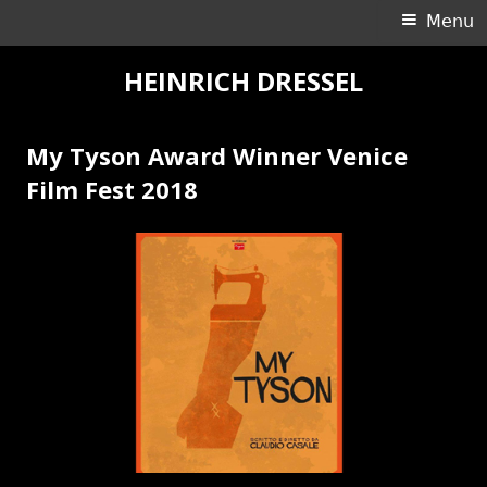
Ricerca
Menu
Menu
per:
principale
Vai
HEINRICH DRESSEL
al
contenuto
My Tyson Award Winner Venice
Film Fest 2018